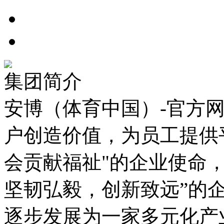
集团简介
安博（体育中国）-官方网站
户创造价值，为员工提供
会贡献福祉"的企业使命
坚韧弘毅，创新致远”的
逐步发展为一家多元化产