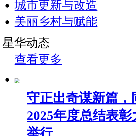
城市更新与改造
美丽乡村与赋能
星华动态
查看更多
守正出奇谋新篇，同
2025年度总结表彰
举行