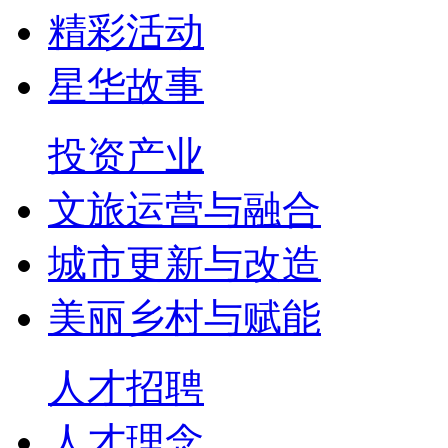
精彩活动
星华故事
投资产业
文旅运营与融合
城市更新与改造
美丽乡村与赋能
人才招聘
人才理念