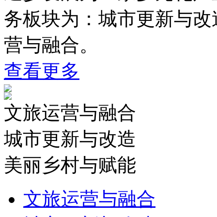
务板块为：城市更新与改
营与融合。
查看更多
文旅运营与融合
城市更新与改造
美丽乡村与赋能
文旅运营与融合