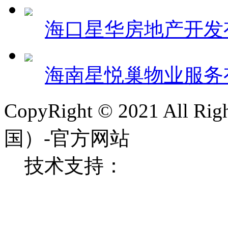
海口星华房地产开发
海南星悦巢物业服务
CopyRight © 2021 All
国）-官方网站
技术支持：