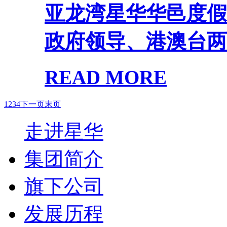
亚龙湾星华华邑度假
政府领导、港澳台两岸
READ MORE
1
2
3
4
下一页
末页
走进星华
集团简介
旗下公司
发展历程