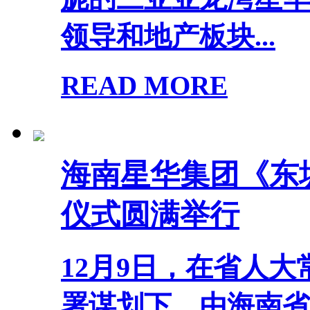
领导和地产板块...
READ MORE
海南星华集团《东
仪式圆满举行
12月9日，在省人
署谋划下，由海南省