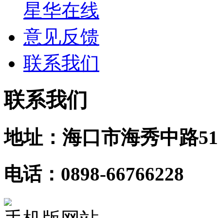
星华在线
意见反馈
联系我们
联系我们
地址：海口市海秀中路51
电话：0898-66766228