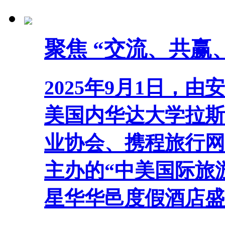
聚焦 “交流、共赢
2025年9月1日，
美国内华达大学拉斯
业协会、携程旅行网
主办的“中美国际旅
星华华邑度假酒店盛大