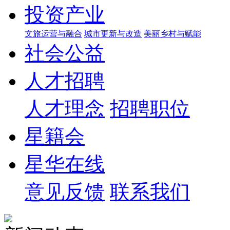
投资产业
文旅运营与融合
城市更新与改造
美丽乡村与赋能
社会公益
人才招聘
人才理念
招聘职位
星籍会
星华在线
意见反馈
联系我们