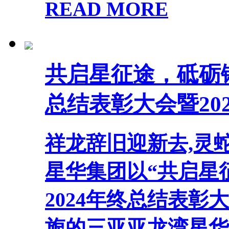
READ MORE
共启星征途，砥砺铸华
总结表彰大会暨20
祥龙辞旧迎新去,灵蛇纳
星华集团以“共启星
2024年终总结表彰
旎的三亚亚龙湾星华