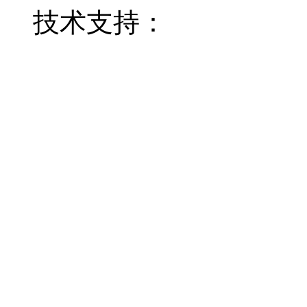
技术支持：