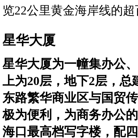
览22公里黄金海岸线的
星华大厦
星华大厦为一幢集办公、
上为20层，地下2层，总建
东路繁华商业区与国贸传
极为便利，为商务办公的
海口最高档写字楼，配四