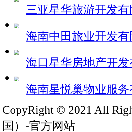
三亚星华旅游开发有
海南中田旅业开发有
海口星华房地产开发
海南星悦巢物业服务
CopyRight © 2021 All
国）-官方网站