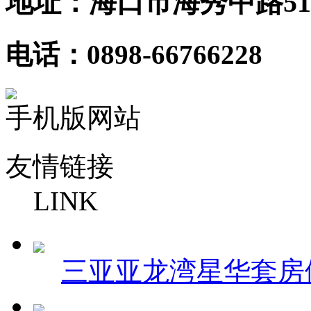
地址：海口市海秀中路51
电话：0898-66766228
手机版网站
友情链接
LINK
三亚亚龙湾星华套房